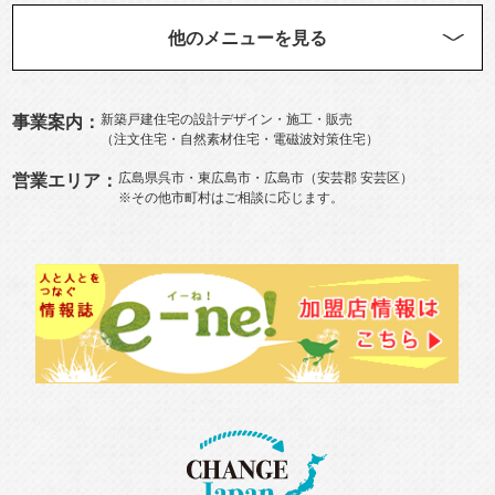
他のメニューを見る
新築
戸建住宅の設計デザイン・施工・販売
事業案内：
（
注文住宅
・自然素材住宅・電磁波対策住宅）
広島県呉市
・
東広島市
・広島市（
安芸郡
安芸区
）
営業エリア：
※その他市町村はご相談に応じます。