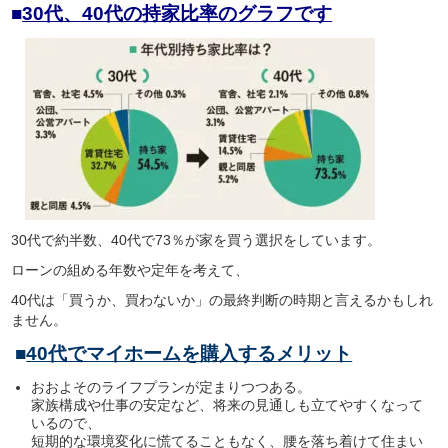
■
30代、40代の持家比率のグラフです
30
代で約半数、
40
代で
73
％が家を買う選択をしています。
ローンの組める年数や定年を考えて、
40
代は「買うか、買わないか」の最終判断の時期と言えるかもしれ
ません。
■
40代でマイホームを購入するメリット
おおよそのライフプランが定まりつつある。
家族構成や仕事の安定など、将来の見通しも立てやすくなって
いるので、
短期的な環境変化に慌てることもなく、腰を落ち着けて住まい