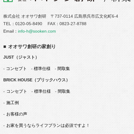
株式会社 オオサワ創研 〒737-0114 広島県呉市広文化町6-4
TEL：
0120-05-8490
FAX：0823-27-8788
Email：
info-h@sooken.com
オオサワ創研の
家
創り
JUST（ジャスト）
-
コンセプト
-
標準仕様
-
間取集
BRICK HOUSE（ブリックハウス）
コンセプト
-
標準仕様
-
間取集
施工例
お客様の声
お
家
を買うならライフプランは必須ですよ！