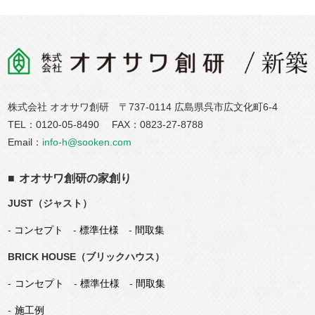
株式会社 オオサワ創研 〒737-0114 広島県呉市広文化町6-4
TEL：
0120-05-8490
FAX：0823-27-8788
Email：
info-h@sooken.com
オオサワ創研の
家
創り
JUST（ジャスト）
-
コンセプト
-
標準仕様
-
間取集
BRICK HOUSE（ブリックハウス）
コンセプト
-
標準仕様
-
間取集
施工例