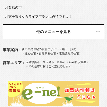
お客様の声
お
家
を買うならライフプランは必須ですよ！
他のメニューを見る
新築
戸建住宅の設計デザイン・施工・販売
事業案内：
（
注文住宅
・自然素材住宅・電磁波対策住宅）
広島県呉市
・
東広島市
・広島市（
安芸郡
安芸区
）
営業エリア：
※その他市町村はご相談に応じます。