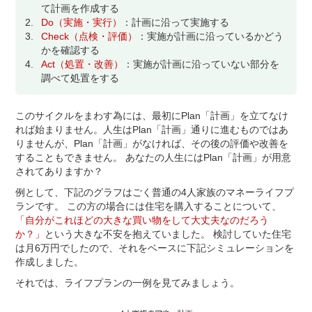
て計画を作成する
2.
Do（実施・実行）
：計画に沿って実施する
3.
Check（点検・評価）
：実施が計画に沿っているかどう
かを確認する
4.
Act（処置・改善）
：実施が計画に沿っていない部分を
調べて処置をする
このサイクルをまわす為には、最初にPlan「計画」を立てなけ
れば始まりません。人生はPlan「計画」通りに進むものではあ
りませんが、Plan「計画」がなければ、その後の評価や改善を
することもできません。 あなたの人生にはPlan「計画」が用意
されてありますか？
例として、下記のグラフはごく普通の4人家族のマネーライフプ
ランです。 この方の場合には住宅を購入することについて、
「自分がこれほどの大きな買い物をして大丈夫なのだろう
か？」
という大きな不安を抱えていました。 検討していた住宅
は月6万円でしたので、それをベースに下記シミュレーションを
作成しました。
それでは、ライフプランの一例を見てみましょう。