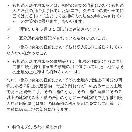
被相続人居住用家屋とは、相続の開始の直前において被相続
人の居住の用に供されていた家屋で、次の３つの要件全てに
当てはまるもの（主として被相続人の居住の用に供されてい
た―の建築物に限ります）をいいます。
ア 昭和５６年５月３１日以前に建築されたこと。
イ 区分所有建物登記がされている建物でないこと。
ウ 相続の開始の直前において被相続人以外に居住をしてい
た人がいなかったこと
被相続人居住用家屋の敷地等とは、相続の開始の直前におい
て被相続人居住用家屋の敷地の用に供されていた土地又はそ
の土地の上に存する権利をいいます。
なお、相続の開始の直前においてその土地が用途上不可分の関
係にある２以上の建築物（母屋と離れなど）のある一団の土地
であった場合には、その土地のうち、その土地の面積にその２
以上の建築物の床面積の合計のうちに一の建築物である被相続
人居住用家屋（母屋）の床面積の占める割合を乗じて計算した
面積に係る土地の部分に限ります。
特例を受ける為の適用要件