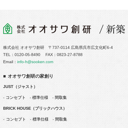
株式会社 オオサワ創研 〒737-0114 広島県呉市広文化町6-4
TEL：
0120-05-8490
FAX：0823-27-8788
Email：
info-h@sooken.com
オオサワ創研の
家
創り
JUST（ジャスト）
-
コンセプト
-
標準仕様
-
間取集
BRICK HOUSE（ブリックハウス）
コンセプト
-
標準仕様
-
間取集