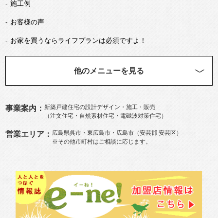
施工例
お客様の声
お
家
を買うならライフプランは必須ですよ！
他のメニューを見る
新築
戸建住宅の設計デザイン・施工・販売
事業案内：
（
注文住宅
・自然素材住宅・電磁波対策住宅）
広島県呉市
・
東広島市
・広島市（
安芸郡
安芸区
）
営業エリア：
※その他市町村はご相談に応じます。